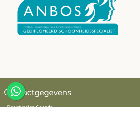
Contactgegevens
Beautysalon Soenda
Claudius Civilislaan 29
3132 JA Vlaardingen
0643043334